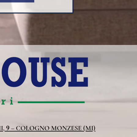
9
I,
– COLOGNO MONZESE (MI)