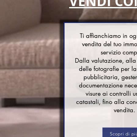
VENDI CO
Ti affianchiamo in og
vendita del tuo immo
servizio comp
Dalla valutazione, alla
delle fotografie per 
pubblicitaria, geste
documentazione neces
visure ai controlli u
catastali, fino alla co
vendita.
Scopri di pi