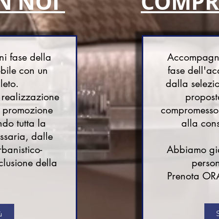
N NOI
COMPR
ni fase della
Accompagnia
bile con un
fase dell'ac
leto.
dalla selezi
 realizzazione
propost
la promozione
compromesso, 
ndo tutta la
alla con
saria, dalle
rbanistico-
Abbiamo già 
nclusione della
person
Prenota OR
ù