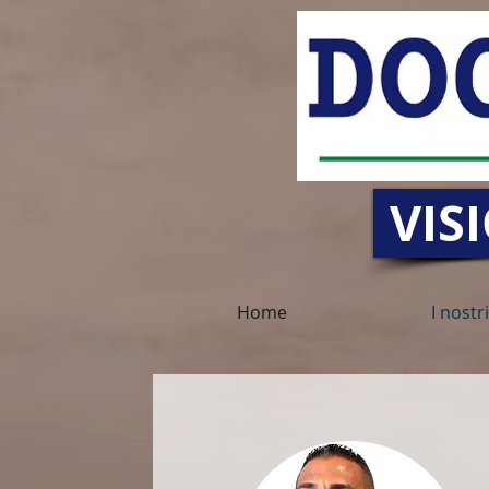
VIS
Home
I nostr