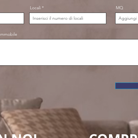
Locali
MQ
 immobile