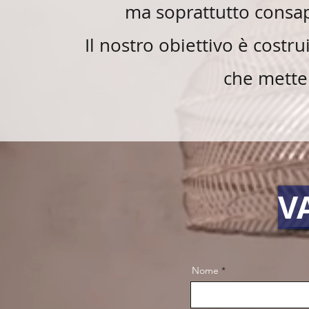
ma soprattutto consape
Il nostro obiettivo è costru
che mette 
V
Nome