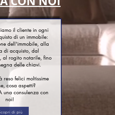
A CON NOI
mo il cliente in ogni
quisto di un immobile:
one dell'immobile, alla
a di acquisto, dal
al rogito notarile, fino
segna delle chiavi.
reso felici moltissime
e, cosa aspetti?
A una consulenza con
noi!
Scopri di più